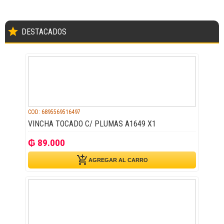
star
DESTACADOS
COD: 6895569516497
VINCHA TOCADO C/ PLUMAS A1649 X1
₲ 89.000
add_shopping_cart
AGREGAR AL CARRO