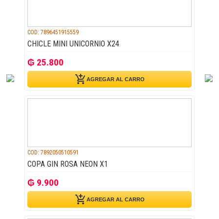
COD: 7896451915559
CHICLE MINI UNICORNIO X24
₲ 25.800
add_shopping_cart
AGREGAR AL CARRO
COD: 7892050510591
COPA GIN ROSA NEON X1
₲ 9.900
add_shopping_cart
AGREGAR AL CARRO