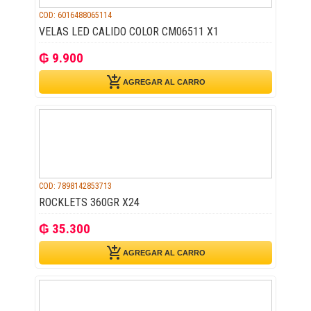
COD: 6016488065114
VELAS LED CALIDO COLOR CM06511 X1
₲ 9.900
add_shopping_cart
AGREGAR AL CARRO
COD: 7898142853713
ROCKLETS 360GR X24
₲ 35.300
add_shopping_cart
AGREGAR AL CARRO