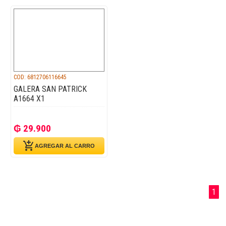
COD: 6812706116645
GALERA SAN PATRICK
A1664 X1
₲ 29.900
add_shopping_cart
AGREGAR AL CARRO
1