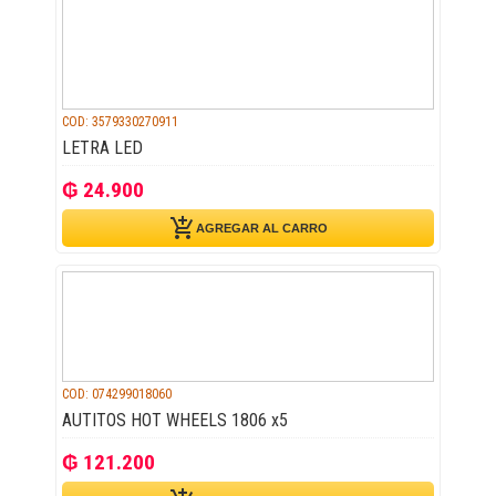
COD: 3579330270911
LETRA LED
₲ 24.900
add_shopping_cart
AGREGAR AL CARRO
COD: 074299018060
AUTITOS HOT WHEELS 1806 x5
₲ 121.200