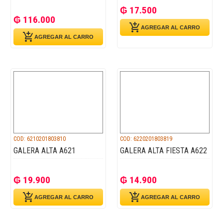
₲ 17.500
₲ 116.000
add_shopping_cart
AGREGAR AL CARRO
add_shopping_cart
AGREGAR AL CARRO
COD: 6210201803810
COD: 6220201803819
GALERA ALTA A621
GALERA ALTA FIESTA A622
₲ 19.900
₲ 14.900
add_shopping_cart
add_shopping_cart
AGREGAR AL CARRO
AGREGAR AL CARRO