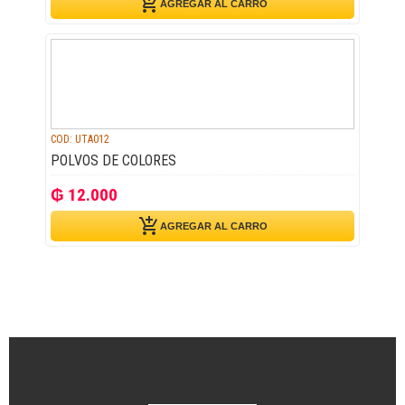
add_shopping_cart
AGREGAR AL CARRO
COD: UTA012
POLVOS DE COLORES
₲ 12.000
add_shopping_cart
AGREGAR AL CARRO