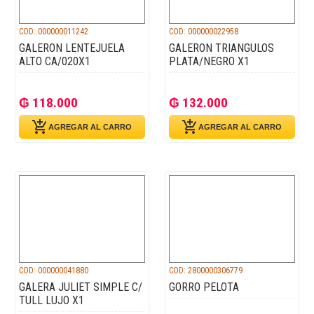
COD: 000000011242
COD: 000000022958
GALERON LENTEJUELA
GALERON TRIANGULOS
ALTO CA/020X1
PLATA/NEGRO X1
₲ 118.000
₲ 132.000
add_shopping_cart
add_shopping_cart
AGREGAR AL CARRO
AGREGAR AL CARRO
COD: 000000041880
COD: 2800000306779
GALERA JULIET SIMPLE C/
GORRO PELOTA
TULL LUJO X1