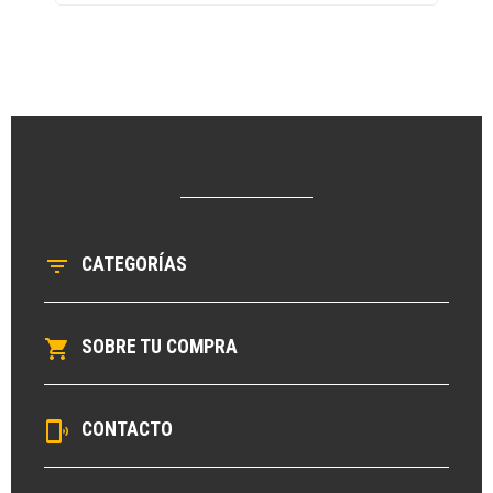
filter_list
CATEGORÍAS
local_grocery_store
SOBRE TU COMPRA
phonelink_ring
CONTACTO