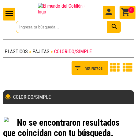
person
shopping_cart
0
menu
search
PLASTICOS
PAJITAS
COLORIDO/SIMPLE
filter_list
VER FILTROS
layers
COLORIDO/SIMPLE
No se encontraron resultados
que coincidan con tu búsqueda.