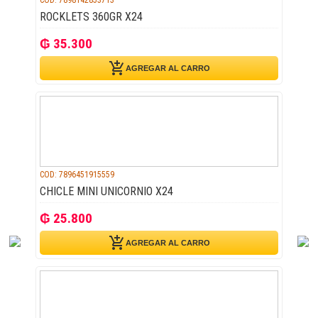
ROCKLETS 360GR X24
₲ 35.300
add_shopping_cart
AGREGAR AL CARRO
COD: 7896451915559
CHICLE MINI UNICORNIO X24
₲ 25.800
add_shopping_cart
AGREGAR AL CARRO