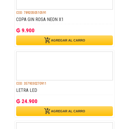
COD: 7892050510591
COPA GIN ROSA NEON X1
₲ 9.900
add_shopping_cart
AGREGAR AL CARRO
COD: 3579330270911
LETRA LED
₲ 24.900
add_shopping_cart
AGREGAR AL CARRO