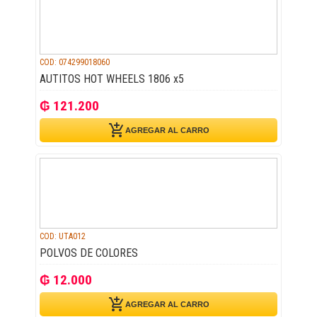
COD: 074299018060
AUTITOS HOT WHEELS 1806 x5
₲ 121.200
add_shopping_cart
AGREGAR AL CARRO
COD: UTA012
POLVOS DE COLORES
₲ 12.000
add_shopping_cart
AGREGAR AL CARRO